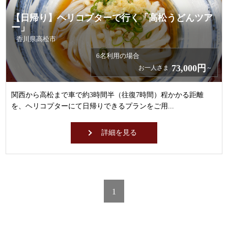
【日帰り】ヘリコプターで行く「高松うどんツア
ー」
香川県高松市
6名利用の場合
73,000円
お一人さま
～
関西から高松まで車で約3時間半（往復7時間）程かかる距離
を、ヘリコプターにて日帰りできるプランをご用...
詳細を見る
1